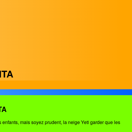
NTA
TA
s enfants, mais soyez prudent, la neige Yeti garder que les