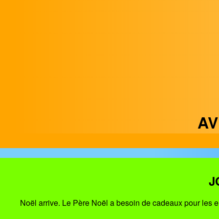
AV
J
Noël arrive. Le Père Noël a besoin de cadeaux pour les enf