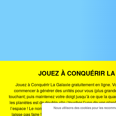
JOUEZ À CONQUÉRIR LA
Jouez à Conquérir La Galaxie gratuitement en ligne. Vo
commencer à générer des unités pour vous (plus grande es
touchant; puis maintenez votre doigt jusqu’à ce que la qua
les planètes est de double-clic / toucher l’une de vos pl
l’espace ! Le nombre d’extraterrestres augmente considéra
Nous utilisons des cookies pour les recomman
laisse pas faire ! Augmentez votre population et essaye