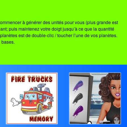
a commencer à générer des unités pour vous (plus grande est
hant; puis maintenez votre doigt jusqu’à ce que la quantité
planètes est de double-clic / toucher l’une de vos planètes.
s bases.