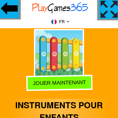
FR
JOUER MAINTENANT
INSTRUMENTS POUR
ENFANTS