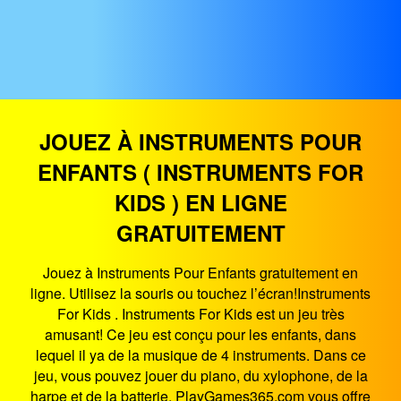
JOUEZ À INSTRUMENTS POUR
ENFANTS ( INSTRUMENTS FOR
KIDS ) EN LIGNE
GRATUITEMENT
Jouez à Instruments Pour Enfants gratuitement en
ligne. Utilisez la souris ou touchez l’écran!Instruments
For Kids . Instruments For Kids est un jeu très
amusant! Ce jeu est conçu pour les enfants, dans
lequel il ya de la musique de 4 instruments. Dans ce
jeu, vous pouvez jouer du piano, du xylophone, de la
harpe et de la batterie. PlayGames365.com vous offre