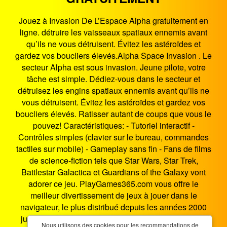
Jouez à Invasion De L’Espace Alpha gratuitement en
ligne. détruire les vaisseaux spatiaux ennemis avant
qu’ils ne vous détruisent. Évitez les astéroïdes et
gardez vos boucliers élevés.Alpha Space Invasion . Le
secteur Alpha est sous invasion. Jeune pilote, votre
tâche est simple. Dédiez-vous dans le secteur et
détruisez les engins spatiaux ennemis avant qu’ils ne
vous détruisent. Évitez les astéroïdes et gardez vos
boucliers élevés. Ratisser autant de coups que vous le
pouvez! Caractéristiques: - Tutoriel interactif -
Contrôles simples (clavier sur le bureau, commandes
tactiles sur mobile) - Gameplay sans fin - Fans de films
de science-fiction tels que Star Wars, Star Trek,
Battlestar Galactica et Guardians of the Galaxy vont
adorer ce jeu. PlayGames365.com vous offre le
meilleur divertissement de jeux à jouer dans le
navigateur, le plus distribué depuis les années 2000
jusqu'à maintenant. Invasion De L’Espace Alpha est
Nous utilisons des cookies pour les recommandations de