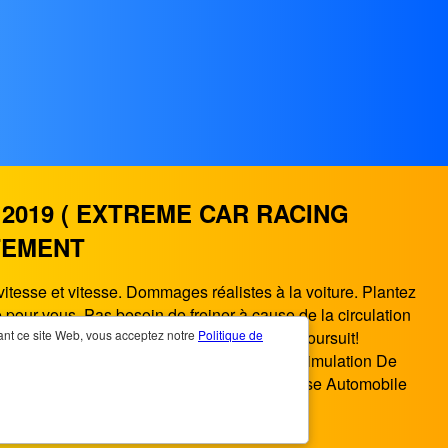
2019 ( EXTREME CAR RACING
ITEMENT
tesse et vitesse. Dommages réalistes à la voiture. Plantez
pour vous. Pas besoin de freiner à cause de la circulation
r à pleine vitesse sans que la police vous poursuit!
sant ce site Web, vous acceptez notre
Politique de
es années 2000 jusqu'à maintenant. Jeu De Simulation De
s pouvez jouer à Jeu De Simulation De Course Automobile