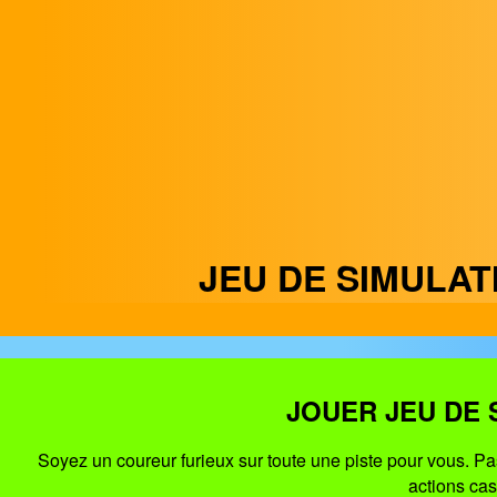
JEU DE SIMULA
JOUER JEU DE 
Soyez un coureur furieux sur toute une piste pour vous. Pas
actions cas