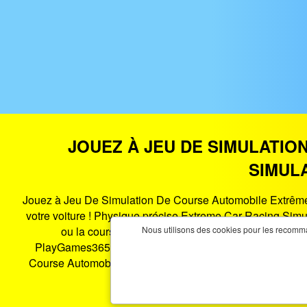
JOUEZ À JEU DE SIMULATIO
SIMULA
Jouez à Jeu De Simulation De Course Automobile Extrême 20
votre voiture ! Physique précise.Extreme Car Racing Simul
ou la course d’autres véhicules rivaux, de sorte qu
Nous utilisons des cookies pour les recomman
PlayGames365.com vous offre le meilleur divertissement
Course Automobile Extrême 2019 est un jeu HTML5 qui fo