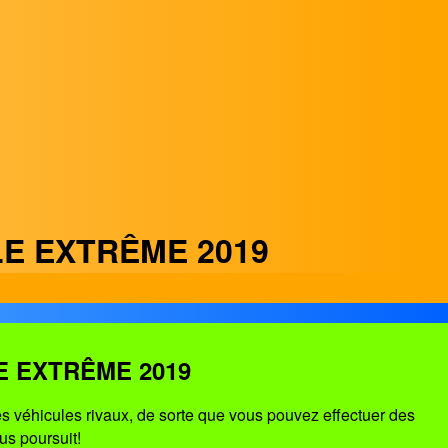
E EXTRÊME 2019
E EXTRÊME 2019
res véhicules rivaux, de sorte que vous pouvez effectuer des
us poursuit!