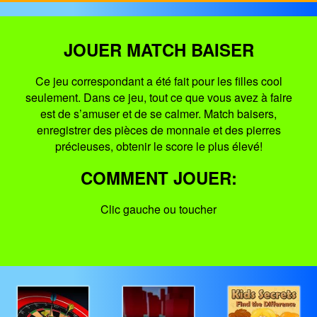
JOUER MATCH BAISER
Ce jeu correspondant a été fait pour les filles cool
seulement. Dans ce jeu, tout ce que vous avez à faire
est de s’amuser et de se calmer. Match baisers,
enregistrer des pièces de monnaie et des pierres
précieuses, obtenir le score le plus élevé!
COMMENT JOUER:
Clic gauche ou toucher