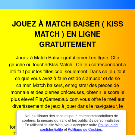
JOUEZ À MATCH BAISER ( KISS
MATCH ) EN LIGNE
GRATUITEMENT
Jouez à Match Baiser gratuitement en ligne. Clic
gauche ou toucherKiss Match . Ce jeu correspondant a
été fait pour les filles cool seulement. Dans ce jeu, tout
ce que vous avez à faire est de s’amuser et de se
calmer. Match baisers, enregistrer des pièces de
monnaie et des pierres précieuses, obtenir le score le
plus élevé! PlayGames365.com vous offre le meilleur
divertissement de jeux à jouer dans le navigateur, le
plus distribué depuis les années 2000 jusqu'à
Nous utilisons des cookies pour les recommandations de
maintenant. Match Baiser est un jeu HTML5 qui
contenu, la mesure du trafic et les publicités personnalisées.
En utilisant ce site Web, vous acceptez notre
Politique de
fonctionne sur les smartphones, tablettes, PC et Smart
confidentialité
et
Politique de Cookies
.
TV. Vous pouvez jouer à Match Baiser n'importe où,