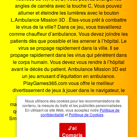
angles de caméra avec la touche C, Vous pouvez
allumer et éteindre les lumières avec le bouton
L.Ambulance Mission 3D . Êtes-vous prêt à combattre
le virus de la ville? Dans ce jeu, vous travaillerez
comme chauffeur d’ambulance. Vous devez joindre les
patients dès que possible et les amener à l’hôpital. Le
virus se propage rapidement dans la ville. Il se
propage rapidement dans les virus qui pénètrent dans
le corps humain. Vous devez vous rendre à l’hôpital
avant le décès du patient. Ambulance Mission 3D est
un jeu amusant d’équitation en ambulance.
PlayGames365.com vous offre le meilleur
divertissement de jeux à jouer dans le navigateur, le
plus distribué depuis les années 2000 jusqu'à
Nous utilisons des cookies pour les recommandations de
maintenant. Mission Ambulance 3D est un jeu HTML5
contenu, la mesure du trafic et les publicités personnalisées.
En utilisant ce site Web, vous acceptez notre
Politique de
qui fonctionne sur les smartphones, tablettes, PC et
confidentialité
et
Politique de Cookies
.
Smart TV. Vous pouvez jouer à Mission Ambulance 3D
n'importe où, n'importe quand.
J'ai
Compris