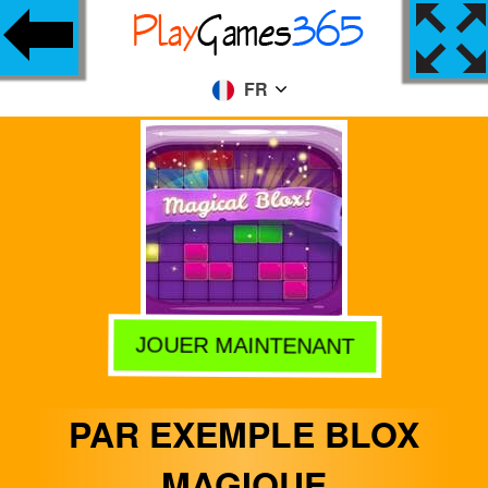
FR
JOUER MAINTENANT
PAR EXEMPLE BLOX
MAGIQUE