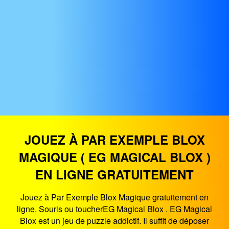
JOUEZ À PAR EXEMPLE BLOX
MAGIQUE ( EG MAGICAL BLOX )
EN LIGNE GRATUITEMENT
Jouez à Par Exemple Blox Magique gratuitement en
ligne. Souris ou toucherEG Magical Blox . EG Magical
Blox est un jeu de puzzle addictif. Il suffit de déposer