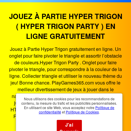
JOUEZ À PARTIE HYPER TRIGON
( HYPER TRIGON PARTY ) EN
LIGNE GRATUITEMENT
Jouez à Partie Hyper Trigon gratuitement en ligne. Un
onglet pour faire pivoter le triangle et assortir l’obstacle
de couleurs.Hyper Trigon Party . Onglet pour faire
pivoter le triangle, pour correspondre à la couleur de la
ligne. Collecter triangle et utiliser le nouveau thème du
jeu! Bonne chance. PlayGames365.com vous offre le
meilleur divertissement de jeux à jouer dans le
navigateur, le plus distribué depuis les années 2000
Nous utilisons des cookies pour les recommandations de
jusqu'à maintenant. Partie Hyper Trigon est un jeu
contenu, la mesure du trafic et les publicités personnalisées.
En utilisant ce site Web, vous acceptez notre
Politique de
HTML5 qui fonctionne sur les smartphones, tablettes,
confidentialité
et
Politique de Cookies
.
PC et Smart TV. Vous pouvez jouer à Partie Hyper
Trigon n'importe où, n'importe quand.
J'ai