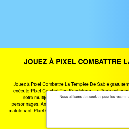
JOUEZ À PIXEL COMBATTRE L
Jouez à Pixel Combattre La Tempête De Sable gratuitement
exécuterPixel Combat The Sandstorm . La Terre est env
notre multijoueur ou essayer de campagne pour term
Nous utilisons des cookies pour les recomman
personnages. Amusez-vous à tirer ici. PlayGames365.com vo
maintenant. Pixel Combattre La Tempête De Sable est un j