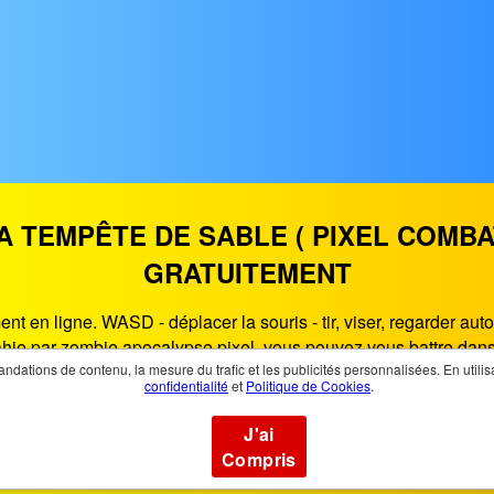
A TEMPÊTE DE SABLE ( PIXEL COMBA
GRATUITEMENT
 en ligne. WASD - déplacer la souris - tir, viser, regarder auto
ahie par zombie apocalypse pixel, vous pouvez vous battre dan
iner tous les niveaux, de nombreux modes vous attendent pour s
dations de contenu, la mesure du trafic et les publicités personnalisées. En utili
confidentialité
et
Politique de Cookies
.
us offre le meilleur divertissement de jeux à jouer dans le na
eu HTML5 qui fonctionne sur les smartphones, tablettes, PC et
J'ai
De Sable n'importe où, n'importe quand.
Compris