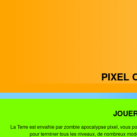
PIXEL 
JOUER
La Terre est envahie par zombie apocalypse pixel, vous 
pour terminer tous les niveaux, de nombreux mode