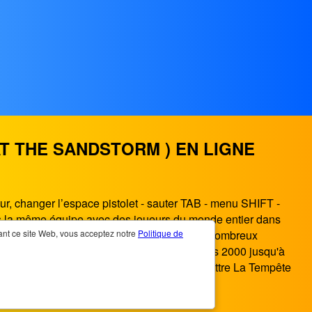
T THE SANDSTORM ) EN LIGNE
ur, changer l’espace pistolet - sauter TAB - menu SHIFT -
s la même équipe avec des joueurs du monde entier dans
’amuser et aussi pistolet de qualité et de nombreux
sant ce site Web, vous acceptez notre
Politique de
vigateur, le plus distribué depuis les années 2000 jusqu'à
 Smart TV. Vous pouvez jouer à Pixel Combattre La Tempête