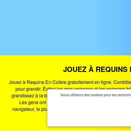
JOUEZ À REQUINS 
Jouez à Requins En Colère gratuitement en ligne. Contrôlez
pour grandir. Évitez les gros poissons et les poissons 
grandissez à la taille désirée.Angry Sharks . Le requin a é
Nous utilisons des cookies pour les recomman
Les gens ont peur de lui et ils essaient de le détruir
navigateur, le plus distribué depuis les années 2000 jus