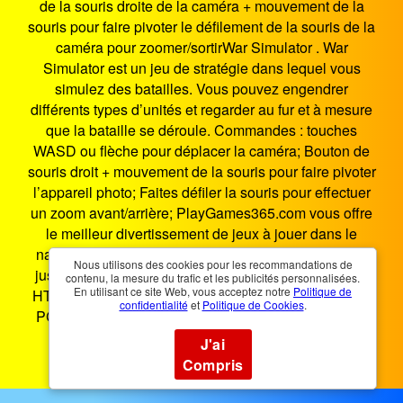
de la souris droite de la caméra + mouvement de la
souris pour faire pivoter le défilement de la souris de la
caméra pour zoomer/sortirWar Simulator . War
Simulator est un jeu de stratégie dans lequel vous
simulez des batailles. Vous pouvez engendrer
différents types d’unités et regarder au fur et à mesure
que la bataille se déroule. Commandes : touches
WASD ou flèche pour déplacer la caméra; Bouton de
souris droit + mouvement de la souris pour faire pivoter
l’appareil photo; Faites défiler la souris pour effectuer
un zoom avant/arrière; PlayGames365.com vous offre
le meilleur divertissement de jeux à jouer dans le
navigateur, le plus distribué depuis les années 2000
Nous utilisons des cookies pour les recommandations de
jusqu'à maintenant. Simulateur De Guerre est un jeu
contenu, la mesure du trafic et les publicités personnalisées.
En utilisant ce site Web, vous acceptez notre
Politique de
HTML5 qui fonctionne sur les smartphones, tablettes,
confidentialité
et
Politique de Cookies
.
PC et Smart TV. Vous pouvez jouer à Simulateur De
Guerre n'importe où, n'importe quand.
J'ai
Compris