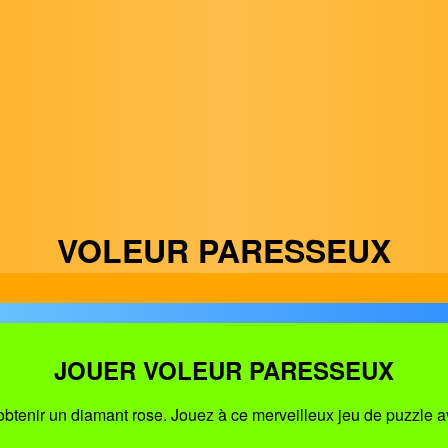
VOLEUR PARESSEUX
JOUER VOLEUR PARESSEUX
ur obtenir un diamant rose. Jouez à ce merveilleux jeu de puzzle 