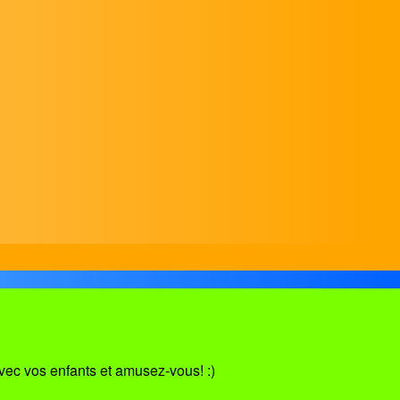
avec vos enfants et amusez-vous! :)