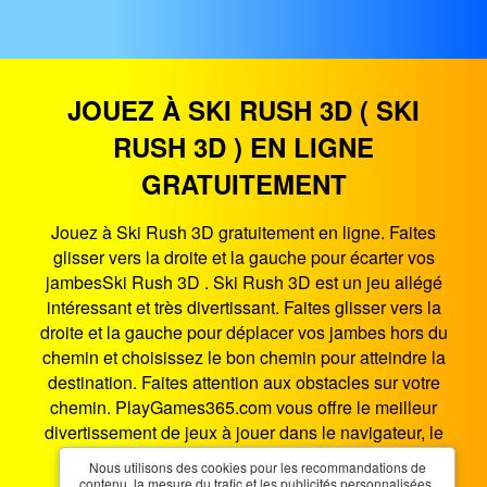
JOUEZ À SKI RUSH 3D ( SKI
RUSH 3D ) EN LIGNE
GRATUITEMENT
Jouez à Ski Rush 3D gratuitement en ligne. Faites
glisser vers la droite et la gauche pour écarter vos
jambesSki Rush 3D . Ski Rush 3D est un jeu allégé
intéressant et très divertissant. Faites glisser vers la
droite et la gauche pour déplacer vos jambes hors du
chemin et choisissez le bon chemin pour atteindre la
destination. Faites attention aux obstacles sur votre
chemin. PlayGames365.com vous offre le meilleur
divertissement de jeux à jouer dans le navigateur, le
plus distribué depuis les années 2000 jusqu'à
Nous utilisons des cookies pour les recommandations de
maintenant. Ski Rush 3D est un jeu HTML5 qui
contenu, la mesure du trafic et les publicités personnalisées.