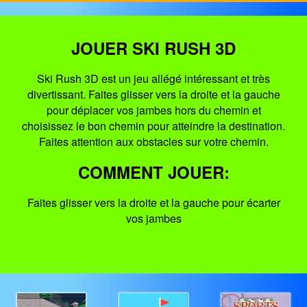
JOUER SKI RUSH 3D
Ski Rush 3D est un jeu allégé intéressant et très
divertissant. Faites glisser vers la droite et la gauche
pour déplacer vos jambes hors du chemin et
choisissez le bon chemin pour atteindre la destination.
Faites attention aux obstacles sur votre chemin.
COMMENT JOUER:
Faites glisser vers la droite et la gauche pour écarter
vos jambes